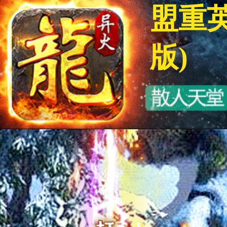
盟重英
版)