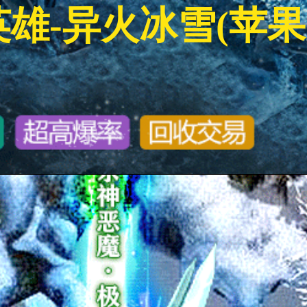
雄-异火冰雪(苹果